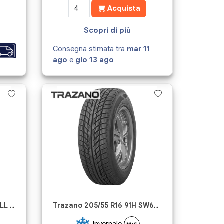
Acquista
Scopri di più
Consegna stimata tra
mar 11
ago
e
gio 13 ago
Goodride 205/55 R16 91V ALL SEASON ELITE Z-401
Trazano 205/55 R16 91H SW608
Invernale