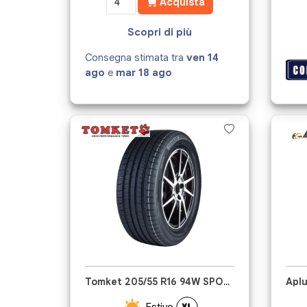
Acquista
Scopri di più
Consegna stimata tra
ven 14
ago
e
mar 18 ago
Tomket 205/55 R16 94W SPORT
Estivo