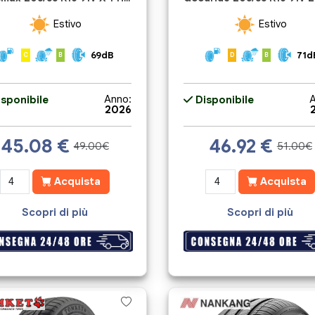
Estivo
Estivo
69dB
71d
C
B
D
B
Anno:
A
sponibile
Disponibile
2026
45.08
€
46.92
€
49.00€
51.00€
Acquista
Acquista
Scopri di più
Scopri di più