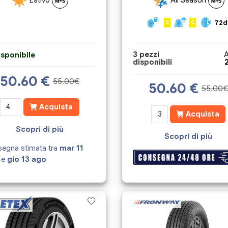
72d
C
C
3 pezzi
A
sponibile
disponibili
50.60
€
55.00€
50.60
€
55.00
Acquista
Acquista
Scopri di più
Scopri di più
egna stimata tra
mar 11
e
gio 13 ago