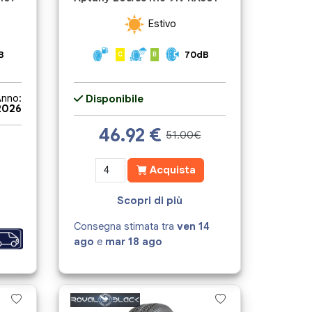
Estivo
B
70dB
C
B
nno:
Disponibile
2026
46.92
€
51.00€
Acquista
Scopri di più
Consegna stimata tra
ven 14
ago
e
mar 18 ago