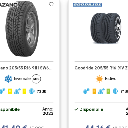
Trazano 205/55 R16 91H SW608
Goodride 205/55 R16 91V 
Invernale
Estivo
72dB
71d
C
C
D
B
Anno:
A
sponibile
Disponibile
2023