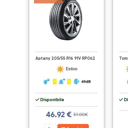
Aptany 205/55 R16 91V RP062
Estivo
69dB
C
C
Disponibile
Di
46.92
€
51.00€