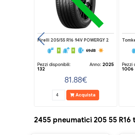
Falken 205/55 R16 94V EUROALL SEASON AS210A
Pirelli 205/55 R16 94V POWERGY 2
Tomke
71dB
69dB
B
B
Anno:
2025
Pezzi disponibili:
Anno:
2025
Pezzi d
132
1006
€
81.88
€
ista
Acquista
2455 pneumatici 205 55 R16 t