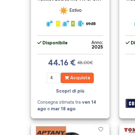
Estivo
69dB
C
B
Anno:
Disponibile
Di
2025
44.16
€
48.00€
Acquista
Scopri di più
Consegna stimata tra
ven 14
ago
e
mar 18 ago