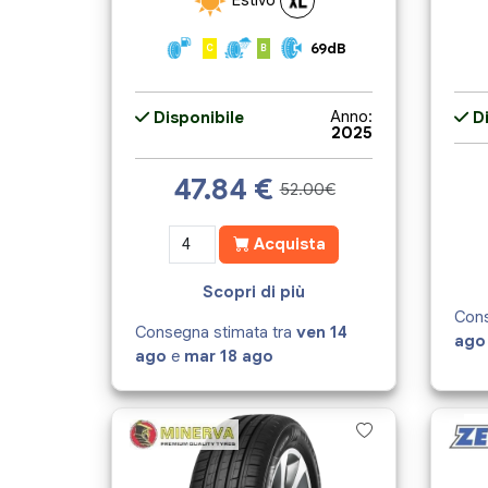
69dB
C
B
Anno:
Disponibile
Di
2025
47.84
€
52.00€
Acquista
Scopri di più
Cons
Consegna stimata tra
ven 14
ago
ago
e
mar 18 ago