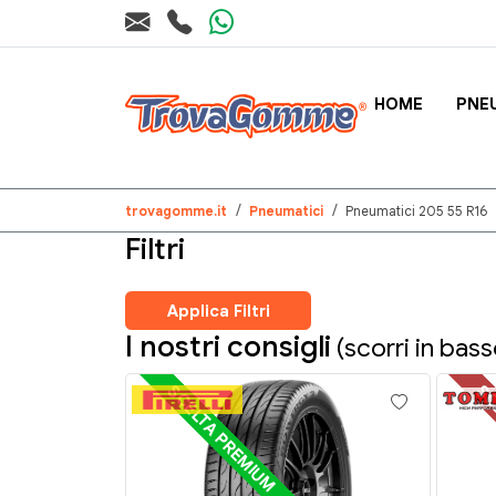
HOME
PNE
trovagomme.it
Pneumatici
Pneumatici 205 55 R16
Filtri
Applica Filtri
I nostri consigli
(scorri in basso
SCELTA PREMIUM
SC