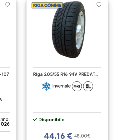
Z-107
Riga 205/55 R16 94V PREDATOR
Invernale
B
nno:
Disponibile
2026
44.16
€
48.00€