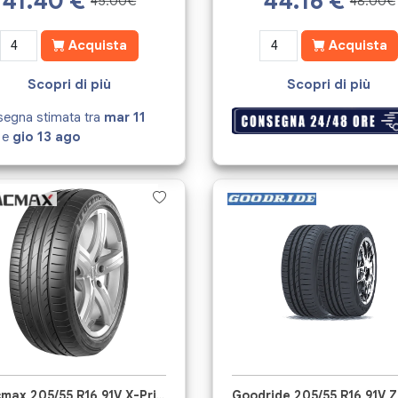
41.40
€
44.16
€
45.00€
48.00€
Acquista
Acquista
Scopri di più
Scopri di più
egna stimata tra
mar 11
e
gio 13 ago
Tracmax 205/55 R16 91V X-Privilo TX1
Goodride 205/55 R16 91V 