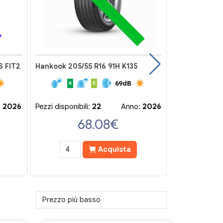
S FIT2
Hankook 205/55 R16 91H K135
69dB
A
B
C
:
2026
Pezzi disponibili:
22
Anno:
2026
Pezzi disponibi
68.08
€
Acquista