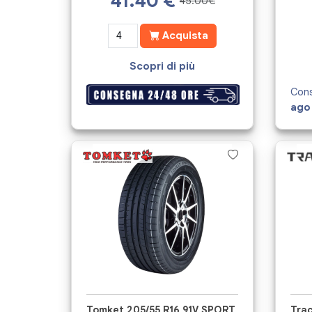
41.40
€
45.00€
Acquista
Scopri di più
Cons
ago
Tomket 205/55 R16 91V SPORT