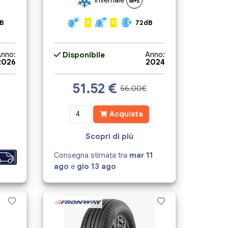
B
72dB
C
C
nno:
Anno:
Disponibile
2026
2024
51.52
€
€
56.00€
Acquista
Scopri di più
Consegna stimata tra
mar 11
ago
e
gio 13 ago