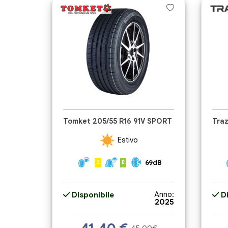
Tomket 205/55 R16 91V SPORT
Estivo
69dB
C
B
Anno:
Disponibile
Di
2025