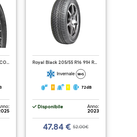
Nankang 205/55 R16 94V ECONEX NA 1
Royal Black 205/55 R16 91H RoyalWinter HP
Invernale
B
72dB
D
C
nno:
Anno:
Disponibile
2025
2023
47.84
€
52.00€