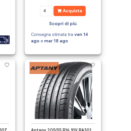
Acquista
Scopri di più
Consegna stimata tra
ven 14
ago
e
mar 18 ago
Z107
Aptany 205/55 R16 91V RA301