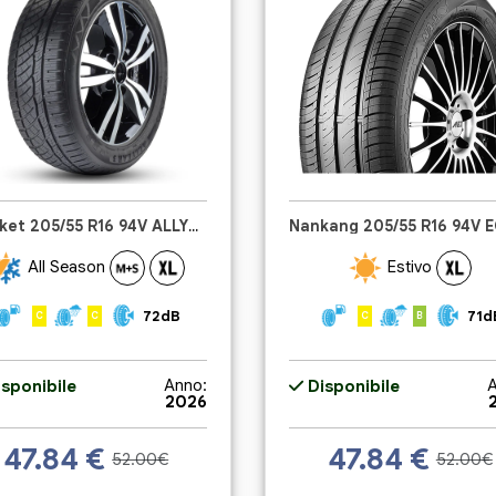
Tomket 205/55 R16 94V ALLYEAR 3
All Season
Estivo
72dB
71d
C
C
C
B
Anno:
A
sponibile
Disponibile
2026
47.84
€
47.84
€
52.00€
52.00€