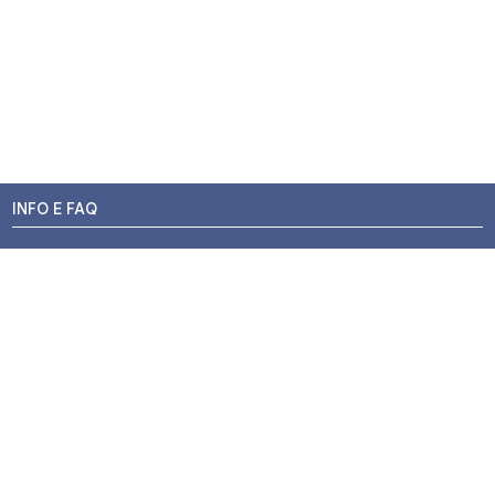
INFO E FAQ
Stato dell'ordine
Resi e Rimborsi
Promozioni
Centri di Montaggio
Chi siamo