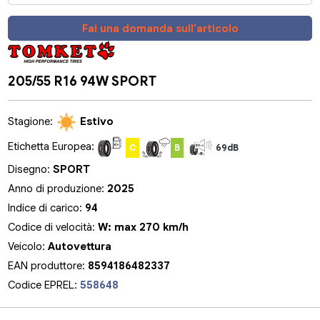
Fai una domanda sull'articolo
205/55 R16 94W SPORT
Stagione:
Estivo
Etichetta Europea:
C
B
69dB
Disegno:
SPORT
Anno di produzione:
2025
Indice di carico:
94
Codice di velocità:
W: max 270 km/h
Veicolo:
Autovettura
EAN produttore:
8594186482337
Codice EPREL:
558648