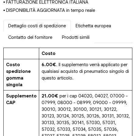
▪ FATTURAZIONE ELETTRONICA ITALIANA
▪ DISPONIBILITÀ AGGIORNATA in tempo reale
Dettaglio costi di spedizione
Etichetta europea
Contatto del fornitore
Prodotti simili
Costo
Costo
6.00€
. Il supplemento verrà applicato per
spedizione
qualsiasi acquisto di pneumatico singolo di
gomma
questo articolo.
singola
Supplemento
21.00€
per i cap 04020, 04027, 07000 -
CAP
07999, 08000 - 08999, 09000 - 09999,
30010, 30012, 30100, 30121, 30122,
30123, 30124, 30125, 30126, 30131, 30132,
30133, 30135, 30141, 57030, 57031,
57032, 57033, 57034, 57035, 57036,