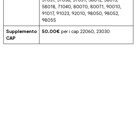
57037, 57038, 57039, 58012, 58013,
58018, 71040, 80070, 80071, 90010,
91017, 91023, 92010, 98050, 98052,
98055
Supplemento
50.00€
per i cap 22060, 23030
CAP