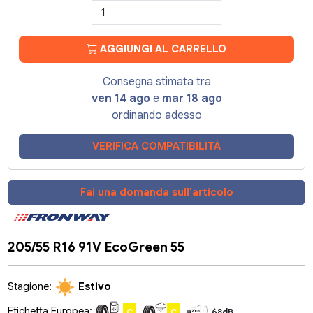
AGGIUNGI AL CARRELLO
Consegna stimata tra
ven 14 ago
e
mar 18 ago
ordinando adesso
VERIFICA COMPATIBILITÀ
Fai una domanda sull'articolo
205/55 R16 91V EcoGreen 55
Stagione:
Estivo
Etichetta Europea:
C
C
68dB