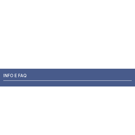
INFO E FAQ
Stato dell'ordine
Resi e Rimborsi
Promozioni
Centri di Montaggio