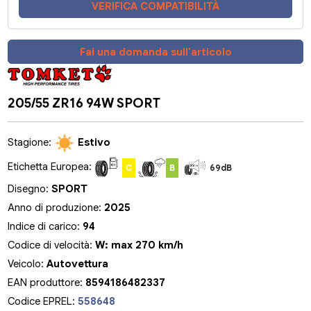
VERIFICA COMPATIBILITÀ
Fai una domanda sull'articolo
205/55 ZR16 94W SPORT
Stagione:
Estivo
Etichetta Europea:
C
B
69dB
Disegno:
SPORT
Anno di produzione:
2025
Indice di carico:
94
Codice di velocità:
W: max 270 km/h
Veicolo:
Autovettura
EAN produttore:
8594186482337
Codice EPREL:
558648