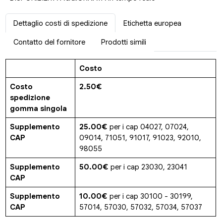
Dettaglio costi di spedizione
Etichetta europea
Contatto del fornitore
Prodotti simili
Costo
Costo
2.50€
spedizione
gomma singola
Supplemento
25.00€
per i cap 04027, 07024,
CAP
09014, 71051, 91017, 91023, 92010,
98055
Supplemento
50.00€
per i cap 23030, 23041
CAP
Supplemento
10.00€
per i cap 30100 - 30199,
CAP
57014, 57030, 57032, 57034, 57037