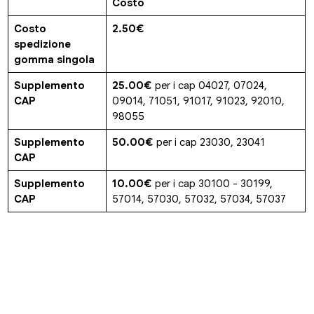
Costo
Costo
2.50€
spedizione
gomma singola
Supplemento
25.00€
per i cap 04027, 07024,
CAP
09014, 71051, 91017, 91023, 92010,
98055
Supplemento
50.00€
per i cap 23030, 23041
CAP
Supplemento
10.00€
per i cap 30100 - 30199,
CAP
57014, 57030, 57032, 57034, 57037