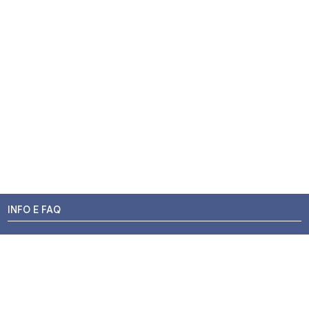
INFO E FAQ
Stato dell'ordine
Resi e Rimborsi
Promozioni