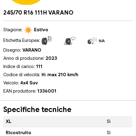
245/70 R16 111H VARANO
Stagione:
Estivo
Etichetta Europea:
N/A
N/A
N/A
Disegno:
VARANO
Anno di produzione:
2023
Indice di carico:
111
Codice di velocità:
H: max 210 km/h
Veicolo:
4x4 Suv
EAN produttore:
1336001
Specifiche tecniche
XL
Sì
Ricostruito
Sì