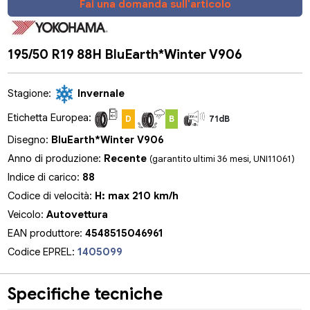
Fai una domanda sull'articolo
195/50 R19 88H BluEarth*Winter V906
Stagione:
Invernale
Etichetta Europea:
D
B
71dB
Disegno:
BluEarth*Winter V906
Anno di produzione:
Recente
(garantito ultimi 36 mesi, UNI11061)
Indice di carico:
88
Codice di velocità:
H: max 210 km/h
Veicolo:
Autovettura
EAN produttore:
4548515046961
Codice EPREL:
1405099
Specifiche tecniche