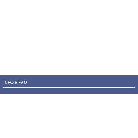
INFO E FAQ
Stato dell'ordine
Resi e Rimborsi
Promozioni