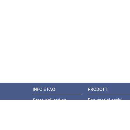
INFO E FAQ
PRODOTTI
Stato dell'ordine
Pneumatici estivi
Resi e Rimborsi
Pneumatici invernali
Promozioni
Pneumatici 4 stagion