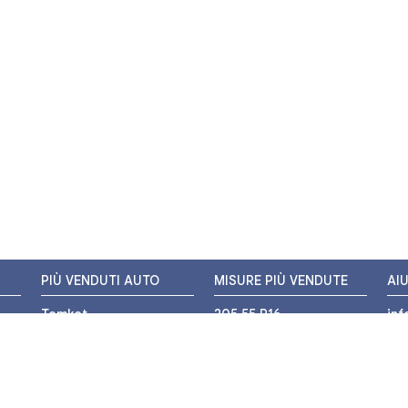
PIÙ VENDUTI AUTO
MISURE PIÙ VENDUTE
AI
Tomket
205 55 R16
in
Hankook
225 45 R17
+3
i
Bridgestone
195 55 R16
WH