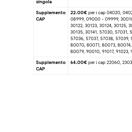
singola
Supplemento
22.00€
per i cap 04020, 040
CAP
08999, 09000 - 09999, 30010
30122, 30123, 30124, 30125, 3
30135, 30141, 57030, 57031, 
57036, 57037, 57038, 57039, 
80070, 80071, 80073, 80074,
80079, 90010, 91017, 91023,
Supplemento
64.00€
per i cap 22060, 230
CAP