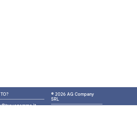
UTO?
© 2026 AG Company
SRL
fo@trovagomme.it
P.IVA: IT05320830655
9089820082
ATSAPP