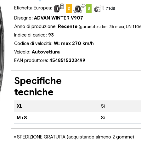
Etichetta Europea:
D
B
71dB
Disegno:
ADVAN WINTER V907
Anno di produzione:
Recente
(garantito ultimi 36 mesi, UNI110
Indice di carico:
93
Codice di velocità:
W: max 270 km/h
Veicolo:
Autovettura
EAN produttore:
4548515323499
Specifiche
tecniche
XL
Sì
M+S
Sì
▪ SPEDIZIONE GRATUITA (acquistando almeno 2 gomme)