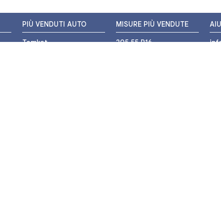
PIÙ VENDUTI AUTO
MISURE PIÙ VENDUTE
AI
Tomket
205 55 R16
in
Hankook
225 45 R17
+3
i
Bridgestone
195 55 R16
WH
Michelin
175 65 R14
Nexen
155 65 R13
o
205 45 R17
PIÙ VENDUTI MOTO
Pirelli
225 40 R18
o
Michelin
175 65 R15
Bridgestone
235 55 R17