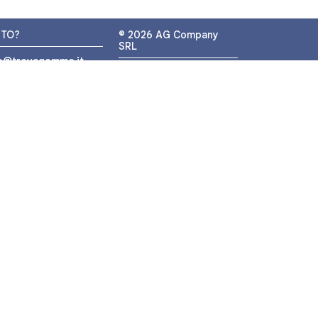
UTO?
© 2026 AG Company
SRL
fo@trovagomme.it
P.IVA: IT05320830655
9089820082
ATSAPP