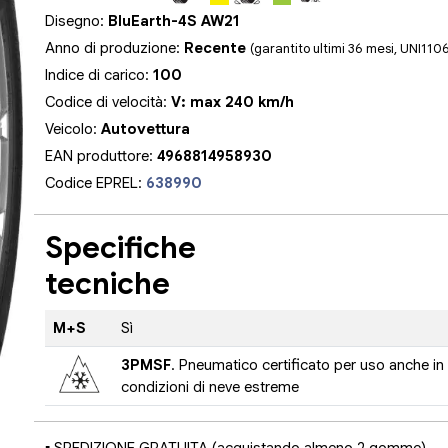
Disegno:
BluEarth-4S AW21
Anno di produzione:
Recente
(garantito ultimi 36 mesi, UNI110
Indice di carico:
100
Codice di velocità:
V: max 240 km/h
Veicolo:
Autovettura
EAN produttore:
4968814958930
Codice EPREL:
638990
Specifiche
tecniche
M+S
Sì
3PMSF
. Pneumatico certificato per uso anche in
condizioni di neve estreme
▪ SPEDIZIONE GRATUITA (acquistando almeno 2 gomme)