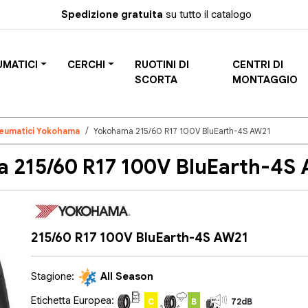
Spedizione gratuita
su tutto il catalogo
UMATICI
CERCHI
RUOTINI DI
CENTRI DI
SCORTA
MONTAGGIO
eumatici Yokohama
Yokohama 215/60 R17 100V BluEarth-4S AW21
215/60 R17 100V BluEarth-4S 
215/60 R17 100V BluEarth-4S AW21
Stagione:
All Season
Etichetta Europea:
C
B
72dB