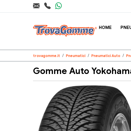
HOME
PNE
trovagomme.it
Pneumatici
Pneumatici Auto
Pn
Gomme Auto Yokohama 