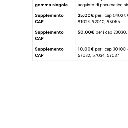
gomma singola
acquisto di pneumatico sin
Supplemento
25.00€
per i cap 04027,
CAP
91023, 92010, 98055
Supplemento
50.00€
per i cap 23030,
CAP
Supplemento
10.00€
per i cap 30100 
CAP
57032, 57034, 57037