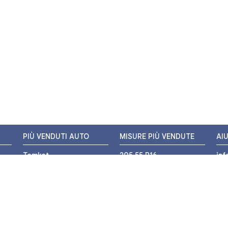
PIÙ VENDUTI AUTO
MISURE PIÙ VENDUTE
AI
Tomket
205 55 R16
in
Hankook
225 45 R17
+3
i
Bridgestone
195 55 R16
WH
Michelin
175 65 R14