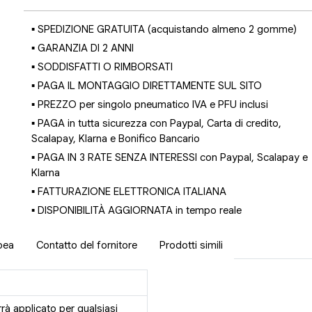
▪ SPEDIZIONE GRATUITA (acquistando almeno 2 gomme)
▪ GARANZIA DI 2 ANNI
▪ SODDISFATTI O RIMBORSATI
▪ PAGA IL MONTAGGIO DIRETTAMENTE SUL SITO
▪ PREZZO per singolo pneumatico IVA e PFU inclusi
▪ PAGA in tutta sicurezza con Paypal, Carta di credito,
Scalapay, Klarna e Bonifico Bancario
▪ PAGA IN 3 RATE SENZA INTERESSI con Paypal, Scalapay e
Klarna
▪ FATTURAZIONE ELETTRONICA ITALIANA
▪ DISPONIBILITÀ AGGIORNATA in tempo reale
pea
Contatto del fornitore
Prodotti simili
rrà applicato per qualsiasi