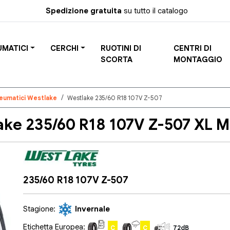
Spedizione gratuita
su tutto il catalogo
UMATICI
CERCHI
RUOTINI DI
CENTRI DI
SCORTA
MONTAGGIO
eumatici Westlake
Westlake 235/60 R18 107V Z-507
e 235/60 R18 107V Z-507 XL M
235/60 R18 107V Z-507
Stagione:
Invernale
Etichetta Europea:
C
C
72dB