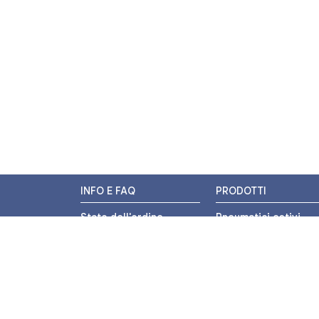
INFO E FAQ
PRODOTTI
Stato dell'ordine
Pneumatici estivi
Resi e Rimborsi
Pneumatici invernali
Promozioni
Pneumatici 4 stagion
Centri di Montaggio
Pneumatici auto