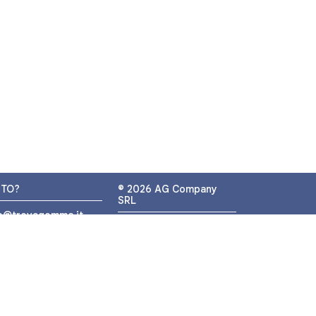
UTO?
© 2026 AG Company
SRL
fo@trovagomme.it
P.IVA: IT05320830655
9089820082
ATSAPP