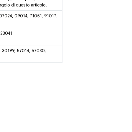
golo di questo articolo.
 07024, 09014, 71051, 91017,
 23041
- 30199, 57014, 57030,