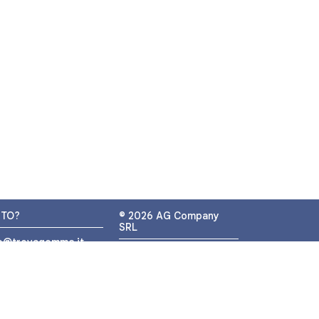
UTO?
© 2026 AG Company
SRL
fo@trovagomme.it
P.IVA: IT05320830655
9089820082
ATSAPP