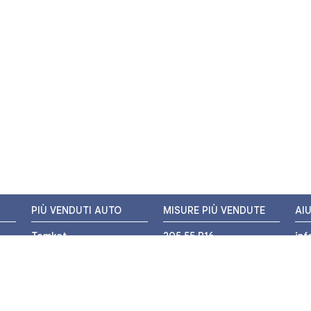
PIÙ VENDUTI AUTO
MISURE PIÙ VENDUTE
AI
Tomket
205 55 R16
in
Hankook
225 45 R17
+3
i
Bridgestone
195 55 R16
WH