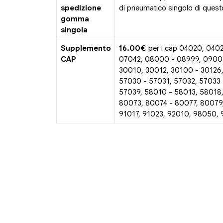
spedizione
di pneumatico singolo di questo
gomma
singola
Supplemento
16.00€
per i cap 04020, 040
CAP
07042, 08000 - 08999, 0900
30010, 30012, 30100 - 30126,
57030 - 57031, 57032, 57033 
57039, 58010 - 58013, 58018
80073, 80074 - 80077, 80079
91017, 91023, 92010, 98050,