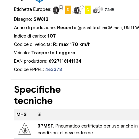
Etichetta Europea:
D
C
72dB
Disegno:
SW612
Anno di produzione:
Recente
(garantito ultimi 36 mesi, UNI110
Indice di carico:
107
Codice di velocità:
R: max 170 km/h
Veicolo:
Trasporto Leggero
EAN produttore:
6927116141134
Codice EPREL:
463378
Specifiche
tecniche
M+S
Sì
3PMSF
. Pneumatico certificato per uso anche in
condizioni di neve estreme