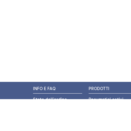
INFO E FAQ
PRODOTTI
Stato dell'ordine
Pneumatici estivi
Resi e Rimborsi
Pneumatici invernali
Promozioni
Pneumatici 4 stagion