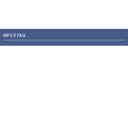
INFO E FAQ
Stato dell'ordine
Resi e Rimborsi
Promozioni
Centri di Montaggio
Chi siamo
Contatti
Pagamenti