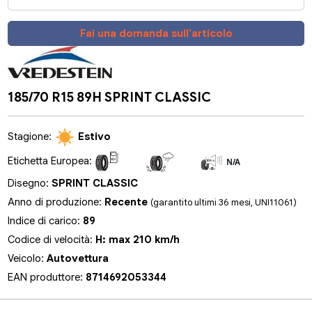
Fai una domanda sull'articolo
185/70 R15 89H SPRINT CLASSIC
Stagione:
Estivo
Etichetta Europea:
N/A
N/A
N/A
Disegno:
SPRINT CLASSIC
Anno di produzione:
Recente
(garantito ultimi 36 mesi, UNI11061)
Indice di carico:
89
Codice di velocità:
H: max 210 km/h
Veicolo:
Autovettura
EAN produttore:
8714692053344