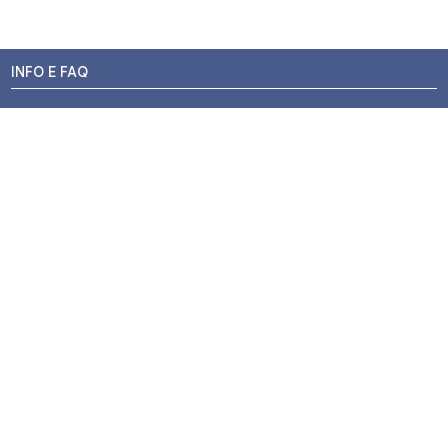
INFO E FAQ
Stato dell'ordine
Resi e Rimborsi
Promozioni
Centri di Montaggio
Chi siamo
Contatti
Pagamenti
Termini e Condizioni