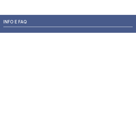
INFO E FAQ
Stato dell'ordine
Resi e Rimborsi
Promozioni
Centri di Montaggio
Chi siamo
Contatti
Pagamenti
Termini e Condizioni