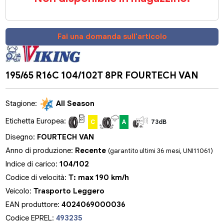
Fai una domanda sull'articolo
195/65 R16C 104/102T 8PR FOURTECH VAN
Stagione:
All Season
Etichetta Europea:
C
A
73dB
Disegno:
FOURTECH VAN
Anno di produzione:
Recente
(garantito ultimi 36 mesi, UNI11061)
Indice di carico:
104/102
Codice di velocità:
T: max 190 km/h
Veicolo:
Trasporto Leggero
EAN produttore:
4024069000036
Codice EPREL:
493235