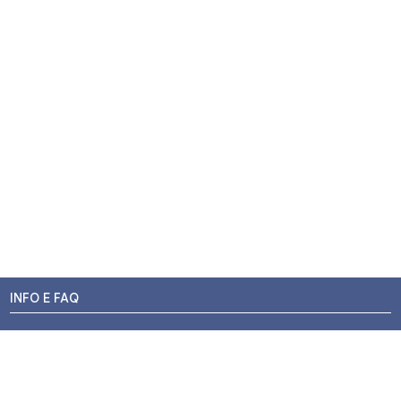
INFO E FAQ
Stato dell'ordine
Resi e Rimborsi