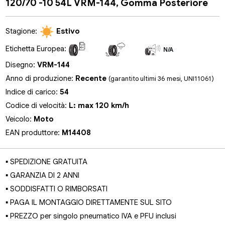
120/70 -10 54L VRM-144, Gomma Posteriore
Stagione:
Estivo
Etichetta Europea:
N/A
N/A
N/A
Disegno:
VRM-144
Anno di produzione:
Recente
(garantito ultimi 36 mesi, UNI11061)
Indice di carico:
54
Codice di velocità:
L: max 120 km/h
Veicolo:
Moto
EAN produttore:
M14408
▪ SPEDIZIONE GRATUITA
▪ GARANZIA DI 2 ANNI
▪ SODDISFATTI O RIMBORSATI
▪ PAGA IL MONTAGGIO DIRETTAMENTE SUL SITO
▪ PREZZO per singolo pneumatico IVA e PFU inclusi