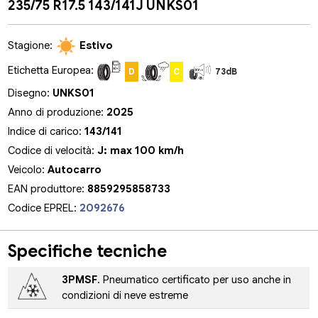
235/75 R17.5 143/141J UNKS01
Stagione:
Estivo
Etichetta Europea:
D
C
73dB
Disegno:
UNKS01
Anno di produzione:
2025
Indice di carico:
143/141
Codice di velocità:
J: max 100 km/h
Veicolo:
Autocarro
EAN produttore:
8859295858733
Codice EPREL:
2092676
Specifiche tecniche
3PMSF
. Pneumatico certificato per uso anche in
condizioni di neve estreme