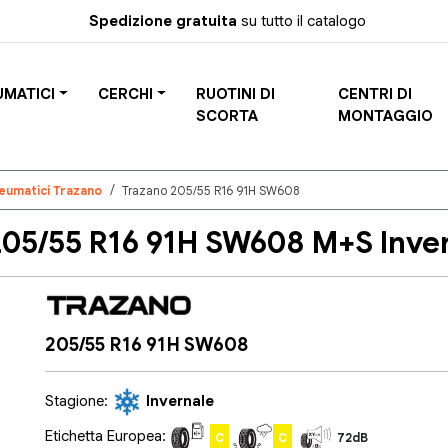
Spedizione gratuita
su tutto il catalogo
UMATICI
CERCHI
RUOTINI DI
CENTRI DI
SCORTA
MONTAGGIO
eumatici Trazano
Trazano 205/55 R16 91H SW608
05/55 R16 91H SW608 M+S Inve
205/55 R16 91H SW608
Stagione:
Invernale
Etichetta Europea:
C
C
72dB