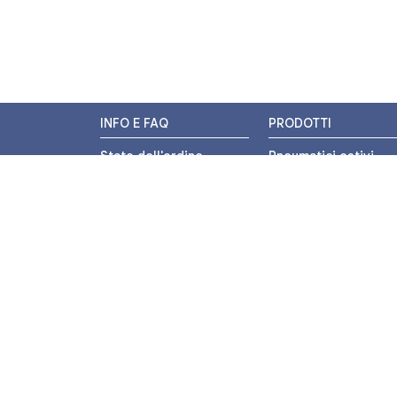
INFO E FAQ
PRODOTTI
Stato dell'ordine
Pneumatici estivi
Resi e Rimborsi
Pneumatici invernali
Promozioni
Pneumatici 4 stagion
Centri di Montaggio
Pneumatici auto
Chi siamo
Pneumatici moto
Contatti
Pneumatici trasport
leggero
Pagamenti