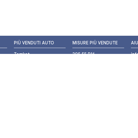
PIÙ VENDUTI AUTO
MISURE PIÙ VENDUTE
AI
Tomket
205 55 R16
in
Hankook
225 45 R17
+3
i
Bridgestone
195 55 R16
WH
Michelin
175 65 R14
Nexen
155 65 R13
o
205 45 R17
PIÙ VENDUTI MOTO
Pirelli
225 40 R18