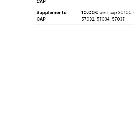
CAP
Supplemento
10.00€
per i cap 30100 
CAP
57032, 57034, 57037