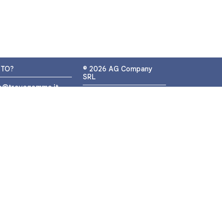
UTO?
© 2026 AG Company
SRL
fo@trovagomme.it
P.IVA: IT05320830655
9089820082
ATSAPP