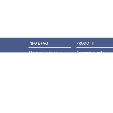
INFO E FAQ
PRODOTTI
Stato dell'ordine
Pneumatici estivi
Resi e Rimborsi
Pneumatici invernali
Promozioni
Pneumatici 4 stagion
Centri di Montaggio
Pneumatici auto
Chi siamo
Pneumatici moto
Contatti
Pneumatici trasport
leggero