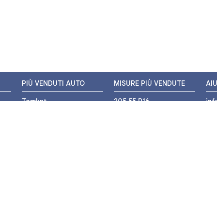
PIÙ VENDUTI AUTO
MISURE PIÙ VENDUTE
AI
Tomket
205 55 R16
in
Hankook
225 45 R17
+3
i
Bridgestone
195 55 R16
WH
Michelin
175 65 R14
Nexen
155 65 R13
o
205 45 R17
PIÙ VENDUTI MOTO