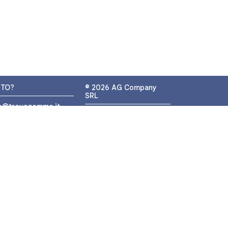
UTO?
© 2026 AG Company
SRL
fo@trovagomme.it
P.IVA: IT05320830655
9089820082
ATSAPP