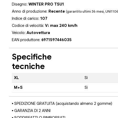
Disegno:
WINTER PRO TSU1
Anno di produzione:
Recente
(garantito ultimi 36 mesi, UNI110
Indice di carico:
107
Codice di velocità:
V: max 240 km/h
Veicolo:
Autovettura
EAN produttore:
6971597446035
Specifiche
tecniche
XL
Sì
M+S
Sì
▪ SPEDIZIONE GRATUITA (acquistando almeno 2 gomme)
▪ GARANZIA DI 2 ANNI
▪ SODDISFATTI O RIMBORSATI