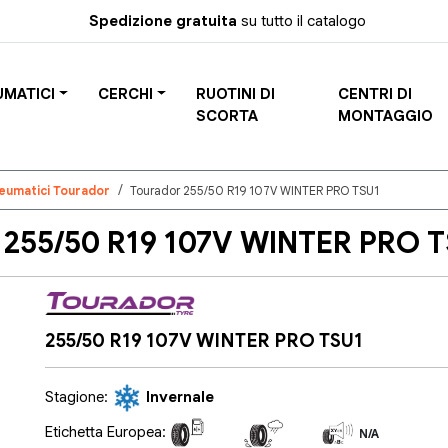
Spedizione gratuita
su tutto il catalogo
UMATICI
CERCHI
RUOTINI DI
CENTRI DI
SCORTA
MONTAGGIO
eumatici Tourador
Tourador 255/50 R19 107V WINTER PRO TSU1
255/50 R19 107V WINTER PRO TS
255/50 R19 107V WINTER PRO TSU1
Stagione:
Invernale
Etichetta Europea:
N/A
N/A
N/A