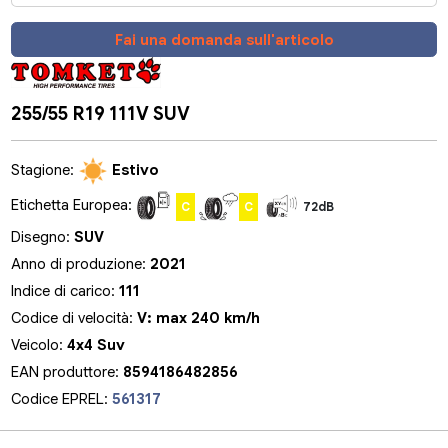
Fai una domanda sull'articolo
255/55 R19 111V SUV
Stagione:
Estivo
Etichetta Europea:
C
C
72dB
Disegno:
SUV
Anno di produzione:
2021
Indice di carico:
111
Codice di velocità:
V: max 240 km/h
Veicolo:
4x4 Suv
EAN produttore:
8594186482856
Codice EPREL:
561317