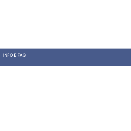
INFO E FAQ
Stato dell'ordine
Resi e Rimborsi
Promozioni
Centri di Montaggio
Chi siamo