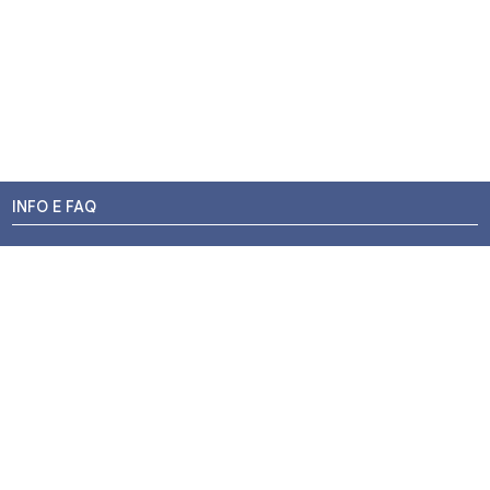
INFO E FAQ
Stato dell'ordine
Resi e Rimborsi
Promozioni
Centri di Montaggio
Chi siamo