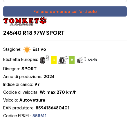
Fai una domanda sull'articolo
245/40 R18 97W SPORT
Stagione:
Estivo
Etichetta Europea:
C
B
69dB
Disegno:
SPORT
Anno di produzione:
2024
Indice di carico:
97
Codice di velocità:
W: max 270 km/h
Veicolo:
Autovettura
EAN produttore:
8594186480401
Codice EPREL:
558611