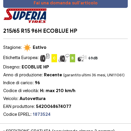
Fai una domanda sull'articolo
215/65 R15 96H ECOBLUE HP
Stagione:
Estivo
Etichetta Europea:
C
B
69dB
Disegno:
ECOBLUE HP
Anno di produzione:
Recente
(garantito ultimi 36 mesi, UNI11061)
Indice di carico:
96
Codice di velocità:
H: max 210 km/h
Veicolo:
Autovettura
EAN produttore:
5420068674077
Codice EPREL:
1873524