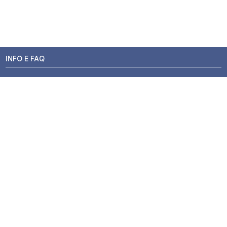
INFO E FAQ
Stato dell'ordine
Resi e Rimborsi
Promozioni
Centri di Montaggio
Chi siamo
Contatti
Pagamenti