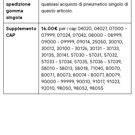
spedizione
qualsiasi acquisto di pneumatico singolo di
gomma
questo articolo.
singola
Supplemento
16.00€
per i cap 04020, 04027, 07000 -
CAP
07999, 07024, 07042, 08000 - 08999,
09000 - 09999, 09014, 25050, 30010,
30012, 30100 - 30126, 30131 - 30133,
30135, 30141, 57030 - 57031, 57032,
57033 - 57034, 57035, 57036 - 57039,
58010 - 58013, 58018, 71040, 80070,
80071, 80073, 80074 - 80077, 80079,
90000 - 99999, 90010, 91017, 91023,
92010, 98050, 98052, 98055