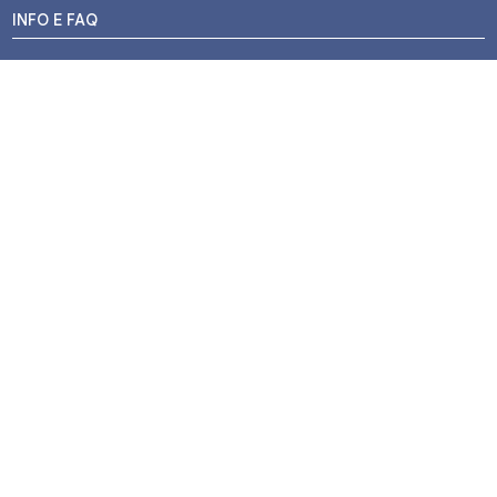
INFO E FAQ
Stato dell'ordine
Resi e Rimborsi
Promozioni
Centri di Montaggio
Chi siamo
Contatti
Pagamenti
Termini e Condizioni
Privacy