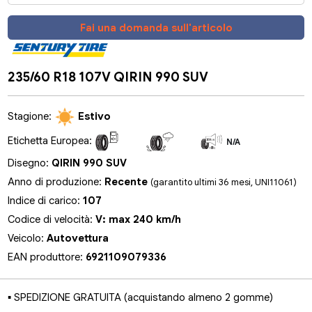
Fai una domanda sull'articolo
235/60 R18 107V QIRIN 990 SUV
Stagione:
Estivo
Etichetta Europea:
N/A
N/A
N/A
Disegno:
QIRIN 990 SUV
Anno di produzione:
Recente
(garantito ultimi 36 mesi, UNI11061)
Indice di carico:
107
Codice di velocità:
V: max 240 km/h
Veicolo:
Autovettura
EAN produttore:
6921109079336
▪ SPEDIZIONE GRATUITA (acquistando almeno 2 gomme)