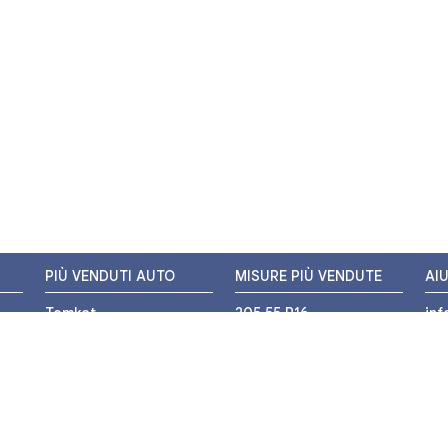
PIÙ VENDUTI AUTO
MISURE PIÙ VENDUTE
AI
Tomket
205 55 R16
in
Hankook
225 45 R17
+3
i
Bridgestone
195 55 R16
WH
Michelin
175 65 R14