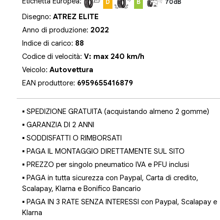
Etichetta Europea:
D
B
70dB
Disegno:
ATREZ ELITE
Anno di produzione:
2022
Indice di carico:
88
Codice di velocità:
V: max 240 km/h
Veicolo:
Autovettura
EAN produttore:
6959655416879
▪ SPEDIZIONE GRATUITA (acquistando almeno 2 gomme)
▪ GARANZIA DI 2 ANNI
▪ SODDISFATTI O RIMBORSATI
▪ PAGA IL MONTAGGIO DIRETTAMENTE SUL SITO
▪ PREZZO per singolo pneumatico IVA e PFU inclusi
▪ PAGA in tutta sicurezza con Paypal, Carta di credito,
Scalapay, Klarna e Bonifico Bancario
▪ PAGA IN 3 RATE SENZA INTERESSI con Paypal, Scalapay e
Klarna