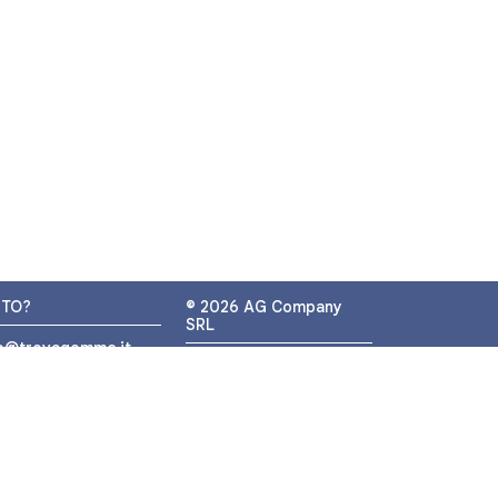
UTO?
© 2026 AG Company
SRL
fo@trovagomme.it
P.IVA: IT05320830655
9089820082
ATSAPP