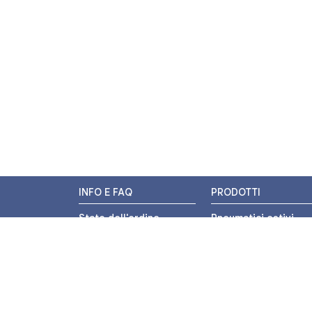
INFO E FAQ
PRODOTTI
Stato dell'ordine
Pneumatici estivi
Resi e Rimborsi
Pneumatici invernali
Promozioni
Pneumatici 4 stagion
Centri di Montaggio
Pneumatici auto