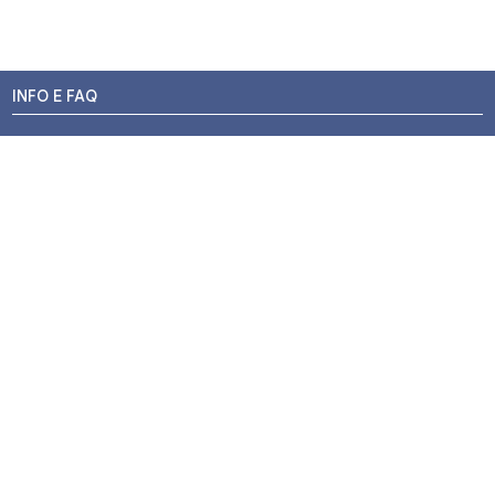
INFO E FAQ
Stato dell'ordine
Resi e Rimborsi
Promozioni
Centri di Montaggio
Chi siamo
Contatti
Pagamenti