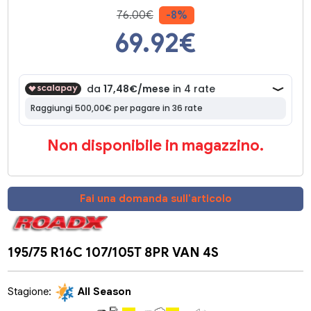
76.00€
-8%
69.92
€
Non disponibile in magazzino.
Fai una domanda sull'articolo
195/75 R16C 107/105T 8PR VAN 4S
Stagione:
All Season