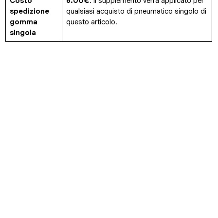
Costo
6.00€
. Il supplemento verrà applicato per
spedizione
qualsiasi acquisto di pneumatico singolo di
gomma
questo articolo.
singola