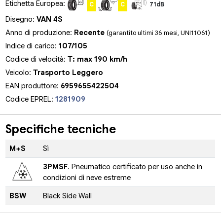
Etichetta Europea:
C
C
71dB
Disegno:
VAN 4S
Anno di produzione:
Recente
(garantito ultimi 36 mesi, UNI11061)
Indice di carico:
107/105
Codice di velocità:
T: max 190 km/h
Veicolo:
Trasporto Leggero
EAN produttore:
6959655422504
Codice EPREL:
1281909
Specifiche tecniche
M+S
Sì
3PMSF
. Pneumatico certificato per uso anche in
condizioni di neve estreme
BSW
Black Side Wall