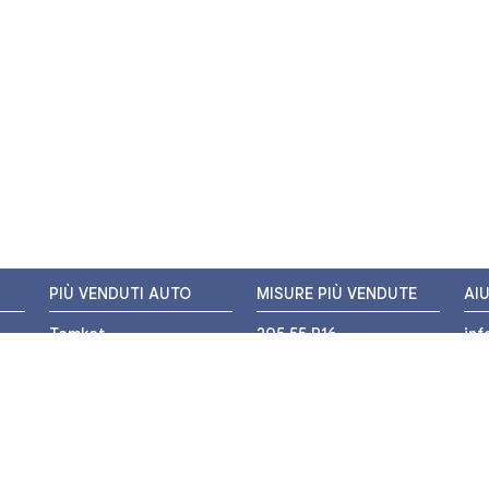
PIÙ VENDUTI AUTO
MISURE PIÙ VENDUTE
AI
Tomket
205 55 R16
in
Hankook
225 45 R17
+3
i
Bridgestone
195 55 R16
WH
Michelin
175 65 R14