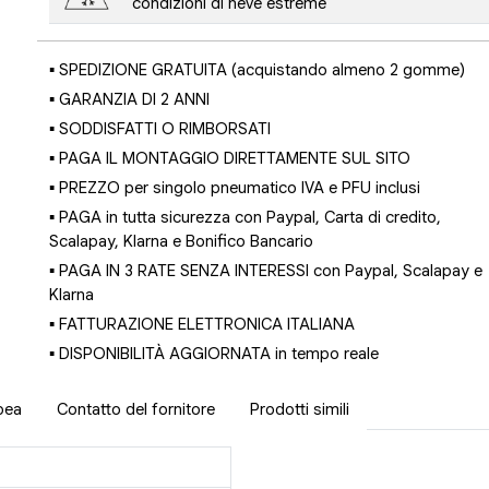
condizioni di neve estreme
▪ SPEDIZIONE GRATUITA (acquistando almeno 2 gomme)
▪ GARANZIA DI 2 ANNI
▪ SODDISFATTI O RIMBORSATI
▪ PAGA IL MONTAGGIO DIRETTAMENTE SUL SITO
▪ PREZZO per singolo pneumatico IVA e PFU inclusi
▪ PAGA in tutta sicurezza con Paypal, Carta di credito,
Scalapay, Klarna e Bonifico Bancario
▪ PAGA IN 3 RATE SENZA INTERESSI con Paypal, Scalapay e
Klarna
▪ FATTURAZIONE ELETTRONICA ITALIANA
▪ DISPONIBILITÀ AGGIORNATA in tempo reale
pea
Contatto del fornitore
Prodotti simili