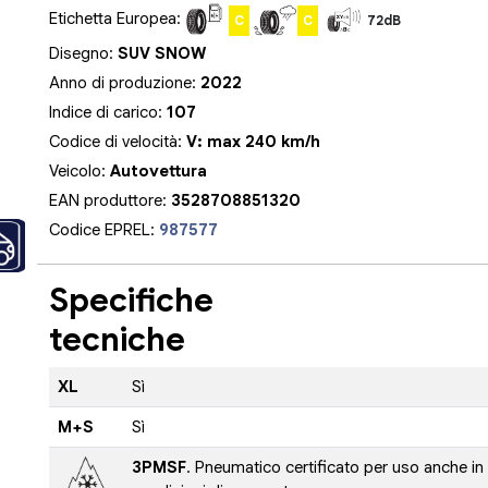
Etichetta Europea:
C
C
72dB
Disegno:
SUV SNOW
Anno di produzione:
2022
Indice di carico:
107
Codice di velocità:
V: max 240 km/h
Veicolo:
Autovettura
EAN produttore:
3528708851320
Codice EPREL:
987577
Specifiche
tecniche
XL
Sì
M+S
Sì
3PMSF
. Pneumatico certificato per uso anche in