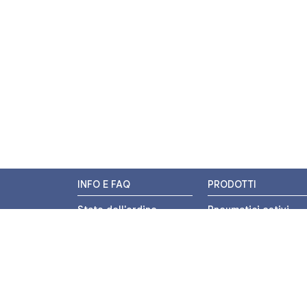
INFO E FAQ
PRODOTTI
Stato dell'ordine
Pneumatici estivi
Resi e Rimborsi
Pneumatici invernali
Promozioni
Pneumatici 4 stagion
Centri di Montaggio
Pneumatici auto