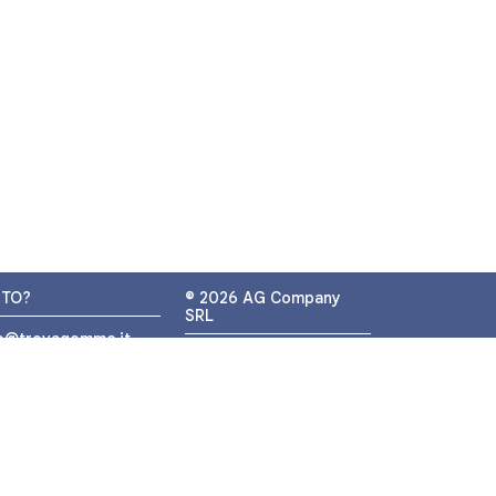
UTO?
© 2026 AG Company
SRL
fo@trovagomme.it
P.IVA: IT05320830655
9089820082
ATSAPP