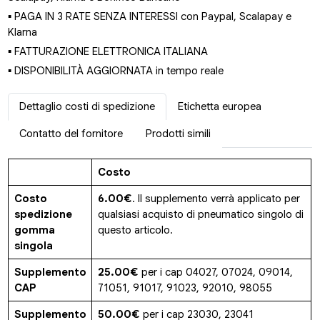
▪ PAGA IN 3 RATE SENZA INTERESSI con Paypal, Scalapay e
Klarna
▪ FATTURAZIONE ELETTRONICA ITALIANA
▪ DISPONIBILITÀ AGGIORNATA in tempo reale
Dettaglio costi di spedizione
Etichetta europea
Contatto del fornitore
Prodotti simili
Costo
Costo
6.00€
. Il supplemento verrà applicato per
spedizione
qualsiasi acquisto di pneumatico singolo di
gomma
questo articolo.
singola
Supplemento
25.00€
per i cap 04027, 07024, 09014,
CAP
71051, 91017, 91023, 92010, 98055
Supplemento
50.00€
per i cap 23030, 23041