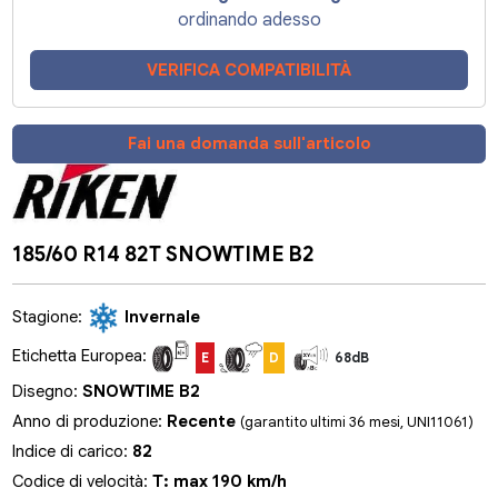
ordinando adesso
VERIFICA COMPATIBILITÀ
Fai una domanda sull'articolo
185/60 R14 82T SNOWTIME B2
Stagione:
Invernale
Etichetta Europea:
E
D
68dB
Disegno:
SNOWTIME B2
Anno di produzione:
Recente
(garantito ultimi 36 mesi, UNI11061)
Indice di carico:
82
Codice di velocità:
T: max 190 km/h