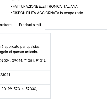
▪ FATTURAZIONE ELETTRONICA ITALIANA
▪ DISPONIBILITÀ AGGIORNATA in tempo reale
ornitore
Prodotti simili
rrà applicato per qualsiasi
golo di questo articolo.
 07024, 09014, 71051, 91017,
 23041
- 30199, 57014, 57030,