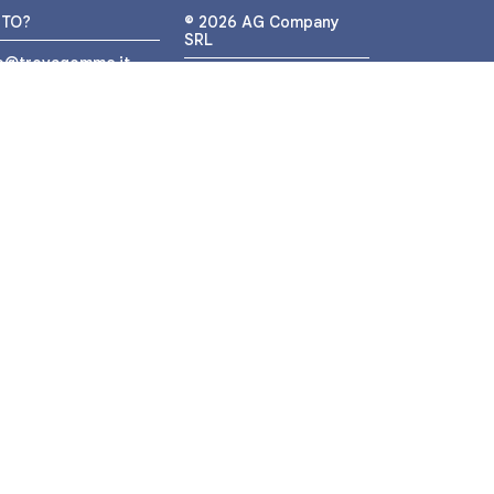
UTO?
© 2026 AG Company
SRL
fo@trovagomme.it
P.IVA: IT05320830655
9089820082
ATSAPP