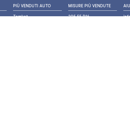
PIÙ VENDUTI AUTO
MISURE PIÙ VENDUTE
AI
Tomket
205 55 R16
in
Hankook
225 45 R17
+3
i
Bridgestone
195 55 R16
WH
Michelin
175 65 R14
Nexen
155 65 R13
o
205 45 R17
PIÙ VENDUTI MOTO
Pirelli
225 40 R18
o
Michelin
175 65 R15
Bridgestone
235 55 R17
Mitas
225 50 R17