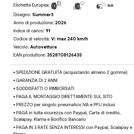
Etichetta Europea:
N/A
N/A
N/A
Disegno:
Summer3
Anno di produzione:
2026
Indice di carico:
91
Codice di velocità:
V: max 240 km/h
Veicolo:
Autovettura
EAN produttore:
3528708126435
▪ SPEDIZIONE GRATUITA (acquistando almeno 2 gomme)
▪ GARANZIA DI 2 ANNI
▪ SODDISFATTI O RIMBORSATI
▪ PAGA IL MONTAGGIO DIRETTAMENTE SUL SITO
▪ PREZZO per singolo pneumatico IVA e PFU inclusi
▪ PAGA in tutta sicurezza con Paypal, Carta di credito,
Scalapay, Klarna e Bonifico Bancario
▪ PAGA IN 3 RATE SENZA INTERESSI con Paypal, Scalapay e
Klarna