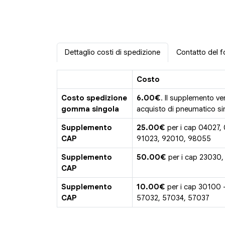
Dettaglio costi di spedizione
Contatto del f
Costo
Costo spedizione
6.00€
. Il supplemento ve
gomma singola
acquisto di pneumatico sin
Supplemento
25.00€
per i cap 04027,
CAP
91023, 92010, 98055
Supplemento
50.00€
per i cap 23030,
CAP
Supplemento
10.00€
per i cap 30100 
CAP
57032, 57034, 57037