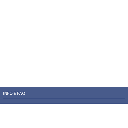
INFO E FAQ
Stato dell'ordine
Resi e Rimborsi