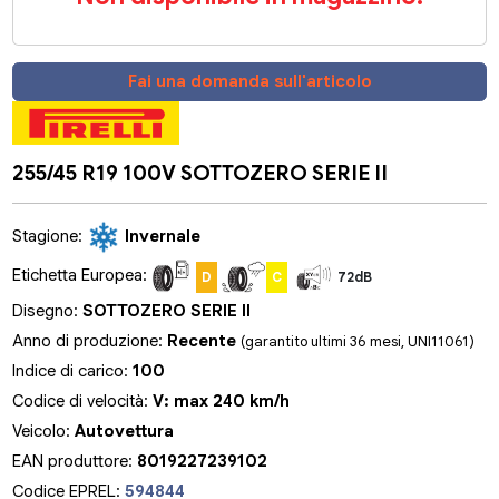
Fai una domanda sull'articolo
255/45 R19 100V SOTTOZERO SERIE II
Stagione:
Invernale
Etichetta Europea:
D
C
72dB
Disegno:
SOTTOZERO SERIE II
Anno di produzione:
Recente
(garantito ultimi 36 mesi, UNI11061)
Indice di carico:
100
Codice di velocità:
V: max 240 km/h
Veicolo:
Autovettura
EAN produttore:
8019227239102
Codice EPREL:
594844