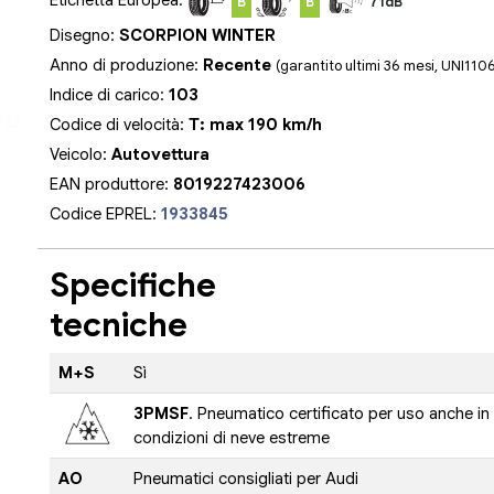
B
B
71dB
Disegno:
SCORPION WINTER
Anno di produzione:
Recente
(garantito ultimi 36 mesi, UNI110
Indice di carico:
103
Codice di velocità:
T: max 190 km/h
Veicolo:
Autovettura
EAN produttore:
8019227423006
Codice EPREL:
1933845
Specifiche
tecniche
M+S
Sì
3PMSF
. Pneumatico certificato per uso anche in
condizioni di neve estreme
AO
Pneumatici consigliati per Audi