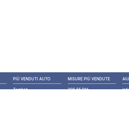
PIÙ VENDUTI AUTO
MISURE PIÙ VENDUTE
AI
Tomket
205 55 R16
in
Hankook
225 45 R17
+3
i
Bridgestone
195 55 R16
WH
Michelin
175 65 R14