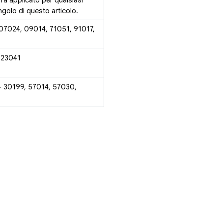
rrà applicato per qualsiasi
golo di questo articolo.
 07024, 09014, 71051, 91017,
 23041
- 30199, 57014, 57030,