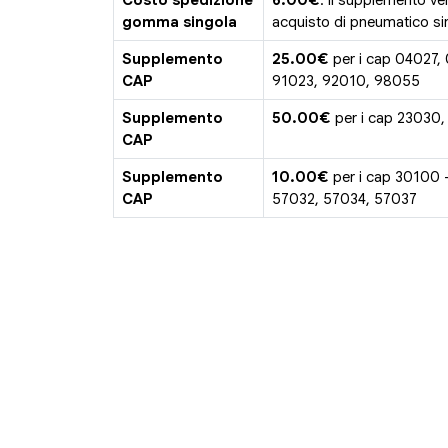
Costo spedizione
6.00€
. Il supplemento ve
gomma singola
acquisto di pneumatico sin
Supplemento
25.00€
per i cap 04027,
CAP
91023, 92010, 98055
Supplemento
50.00€
per i cap 23030,
CAP
Supplemento
10.00€
per i cap 30100 
CAP
57032, 57034, 57037