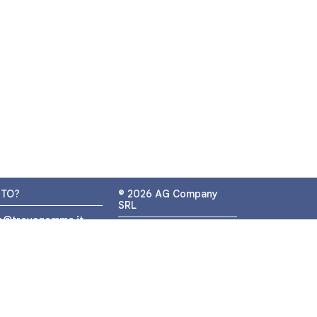
UTO?
© 2026 AG Company
SRL
fo@trovagomme.it
P.IVA: IT05320830655
9089820082
ATSAPP