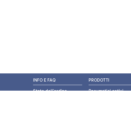
INFO E FAQ
PRODOTTI
Stato dell'ordine
Pneumatici estivi
Resi e Rimborsi
Pneumatici invernali
Promozioni
Pneumatici 4 stagion
Centri di Montaggio
Pneumatici auto