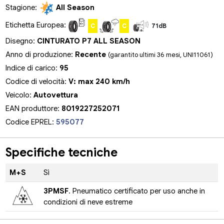
Stagione:
All Season
Etichetta Europea:
C
C
71dB
Disegno:
CINTURATO P7 ALL SEASON
Anno di produzione:
Recente
(garantito ultimi 36 mesi, UNI11061)
Indice di carico:
95
Codice di velocità:
V: max 240 km/h
Veicolo:
Autovettura
EAN produttore:
8019227252071
Codice EPREL:
595077
Specifiche tecniche
M+S
Sì
3PMSF
. Pneumatico certificato per uso anche in
condizioni di neve estreme