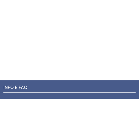
INFO E FAQ
Stato dell'ordine
Resi e Rimborsi
Promozioni