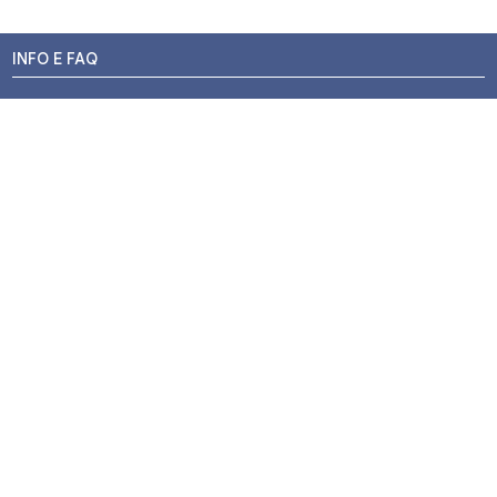
INFO E FAQ
Stato dell'ordine
Resi e Rimborsi
Promozioni
Centri di Montaggio
Chi siamo
Contatti
Pagamenti
Termini e Condizioni