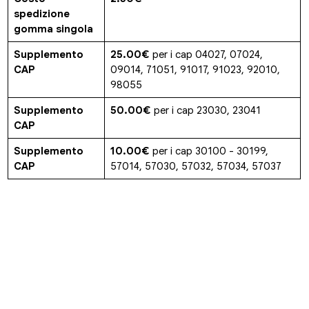
spedizione
gomma singola
Supplemento
25.00€
per i cap 04027, 07024,
CAP
09014, 71051, 91017, 91023, 92010,
98055
Supplemento
50.00€
per i cap 23030, 23041
CAP
Supplemento
10.00€
per i cap 30100 - 30199,
CAP
57014, 57030, 57032, 57034, 57037