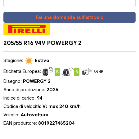
Fai una domanda sull'articolo
205/55 R16 94V POWERGY 2
Stagione:
Estivo
Etichetta Europea:
B
B
69dB
Disegno:
POWERGY 2
Anno di produzione:
2025
Indice di carico:
94
Codice di velocità:
V: max 240 km/h
Veicolo:
Autovettura
EAN produttore:
8019227465204