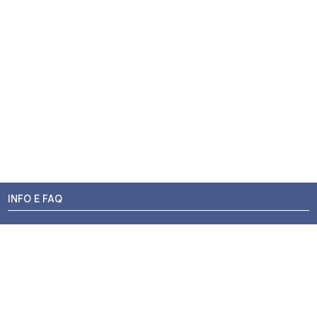
INFO E FAQ
Stato dell'ordine
Resi e Rimborsi
Promozioni