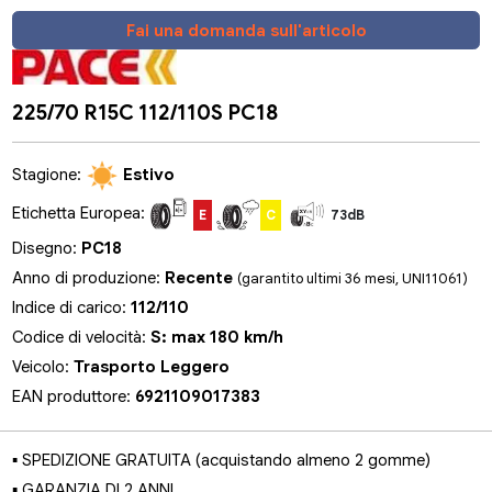
Fai una domanda sull'articolo
225/70 R15C 112/110S PC18
Stagione:
Estivo
Etichetta Europea:
E
C
73dB
Disegno:
PC18
Anno di produzione:
Recente
(garantito ultimi 36 mesi, UNI11061)
Indice di carico:
112/110
Codice di velocità:
S: max 180 km/h
Veicolo:
Trasporto Leggero
EAN produttore:
6921109017383
▪ SPEDIZIONE GRATUITA (acquistando almeno 2 gomme)
▪ GARANZIA DI 2 ANNI