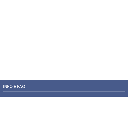
INFO E FAQ
Stato dell'ordine
Resi e Rimborsi
Promozioni