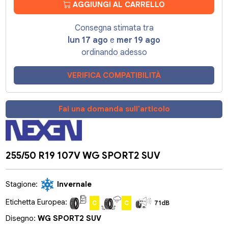
AGGIUNGI AL CARRELLO
Consegna stimata tra
lun 17 ago
e
mer 19 ago
ordinando adesso
VERIFICA COMPATIBILITÀ
Fai una domanda sull'articolo
255/50 R19 107V WG SPORT2 SUV
Stagione:
Invernale
Etichetta Europea:
C
C
71dB
Disegno:
WG SPORT2 SUV