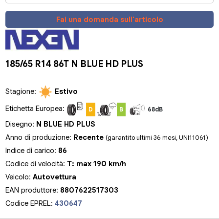
Fai una domanda sull'articolo
185/65 R14 86T N BLUE HD PLUS
Stagione:
Estivo
Etichetta Europea:
D
B
68dB
Disegno:
N BLUE HD PLUS
Anno di produzione:
Recente
(garantito ultimi 36 mesi, UNI11061)
Indice di carico:
86
Codice di velocità:
T: max 190 km/h
Veicolo:
Autovettura
EAN produttore:
8807622517303
Codice EPREL:
430647