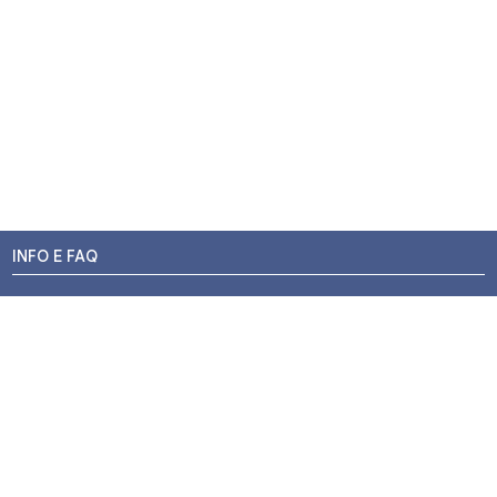
INFO E FAQ
Stato dell'ordine
Resi e Rimborsi
Promozioni
Centri di Montaggio