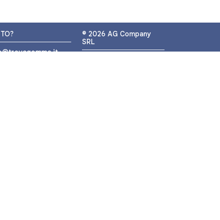
UTO?
© 2026 AG Company
SRL
fo@trovagomme.it
P.IVA: IT05320830655
9089820082
ATSAPP