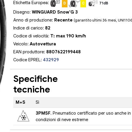
Etichetta Europea:
D
C
71dB
Disegno:
WINGUARD Snow'G 3
Anno di produzione:
Recente
(garantito ultimi 36 mesi, UNI110
Indice di carico:
82
Codice di velocità:
T: max 190 km/h
Veicolo:
Autovettura
EAN produttore:
8807622199448
Codice EPREL:
432929
Specifiche
tecniche
M+S
Sì
3PMSF
. Pneumatico certificato per uso anche in
condizioni di neve estreme