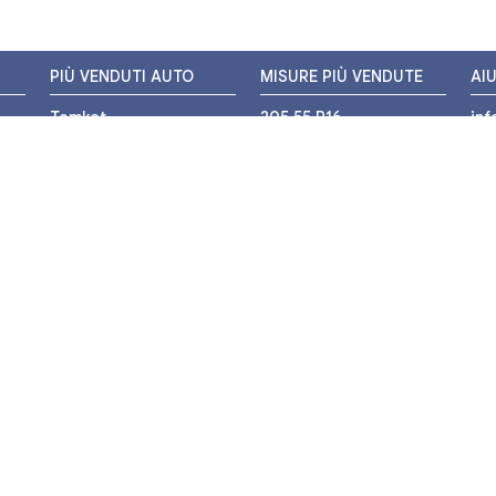
PIÙ VENDUTI AUTO
MISURE PIÙ VENDUTE
AI
Tomket
205 55 R16
in
Hankook
225 45 R17
+3
i
Bridgestone
195 55 R16
WH
Michelin
175 65 R14
Nexen
155 65 R13
o
205 45 R17
PIÙ VENDUTI MOTO
Pirelli
225 40 R18
o
Michelin
175 65 R15
Bridgestone
235 55 R17