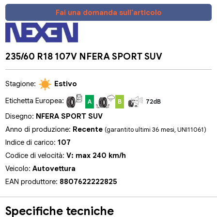
Fai una domanda sull'articolo
235/60 R18 107V NFERA SPORT SUV
Stagione:
Estivo
Etichetta Europea:
A
B
72dB
Disegno:
NFERA SPORT SUV
Anno di produzione:
Recente
(garantito ultimi 36 mesi, UNI11061)
Indice di carico:
107
Codice di velocità:
V: max 240 km/h
Veicolo:
Autovettura
EAN produttore:
8807622222825
Specifiche tecniche