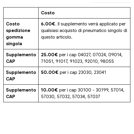
Costo
Costo
6.00€
. Il supplemento verrà applicato per
spedizione
qualsiasi acquisto di pneumatico singolo di
gomma
questo articolo.
singola
Supplemento
25.00€
per i cap 04027, 07024, 09014,
CAP
71051, 91017, 91023, 92010, 98055
Supplemento
50.00€
per i cap 23030, 23041
CAP
Supplemento
10.00€
per i cap 30100 - 30199, 57014,
CAP
57030, 57032, 57034, 57037