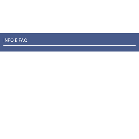
INFO E FAQ
Stato dell'ordine
Resi e Rimborsi
Promozioni
Centri di Montaggio
Chi siamo
Contatti