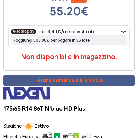
55.20
€
Non disponibile in magazzino.
Fai una domanda sull'articolo
175/65 R14 86T N'blue HD Plus
Stagione:
Estivo
Etichetta Europea:
A
B
71dB