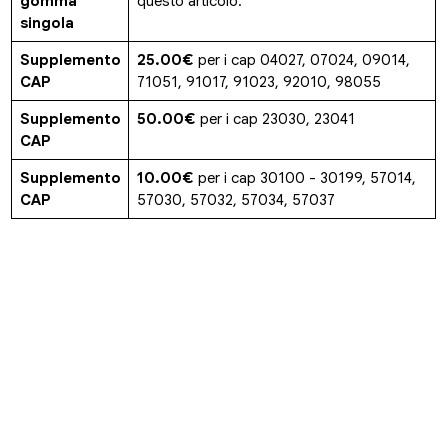
gomma
questo articolo.
singola
Supplemento
25.00€
per i cap 04027, 07024, 09014,
CAP
71051, 91017, 91023, 92010, 98055
Supplemento
50.00€
per i cap 23030, 23041
CAP
Supplemento
10.00€
per i cap 30100 - 30199, 57014,
CAP
57030, 57032, 57034, 57037