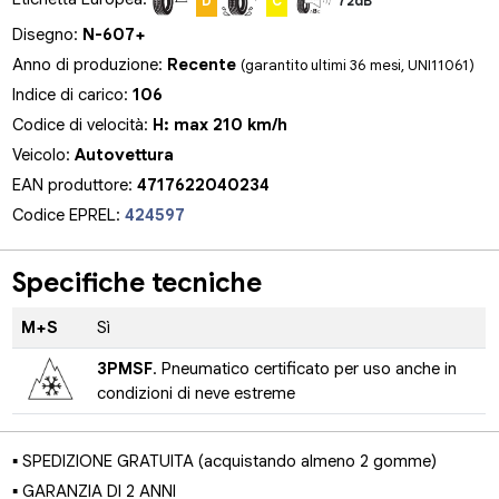
D
C
72dB
Disegno:
N-607+
Anno di produzione:
Recente
(garantito ultimi 36 mesi, UNI11061)
Indice di carico:
106
Codice di velocità:
H: max 210 km/h
Veicolo:
Autovettura
EAN produttore:
4717622040234
Codice EPREL:
424597
Specifiche tecniche
M+S
Sì
3PMSF
. Pneumatico certificato per uso anche in
condizioni di neve estreme
▪ SPEDIZIONE GRATUITA (acquistando almeno 2 gomme)
▪ GARANZIA DI 2 ANNI