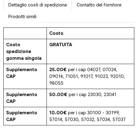
Dettaglio costi di spedizione
Contatto del fornitore
Prodotti simili
Costo
Costo
GRATUITA
spedizione
gomma singola
Supplemento
25.00€
per i cap 04027, 07024,
CAP
09014, 71051, 91017, 91023, 92010,
98055
Supplemento
50.00€
per i cap 23030, 23041
CAP
Supplemento
10.00€
per i cap 30100 - 30199,
CAP
57014, 57030, 57032, 57034, 57037