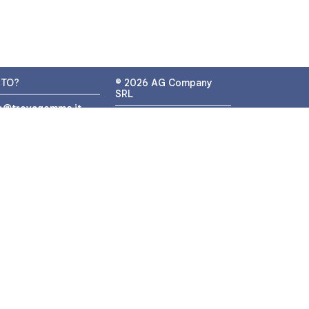
UTO?
© 2026 AG Company
SRL
fo@trovagomme.it
P.IVA: IT05320830655
9089820082
ATSAPP