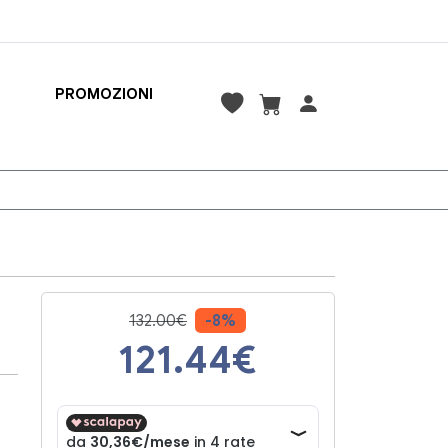
PROMOZIONI
132.00€
-8%
121.44
€