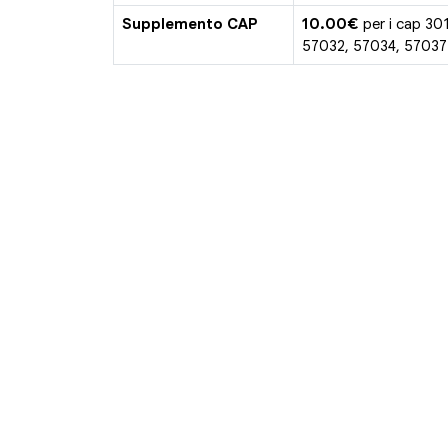
Supplemento CAP
10.00€
per i cap 30
57032, 57034, 57037