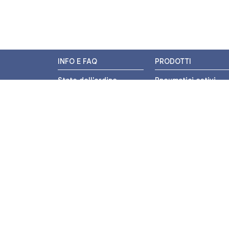
INFO E FAQ
PRODOTTI
Stato dell'ordine
Pneumatici estivi
Resi e Rimborsi
Pneumatici invernali
Promozioni
Pneumatici 4 stagion
Centri di Montaggio
Pneumatici auto
Chi siamo
Pneumatici moto
Contatti
Pneumatici trasport
leggero
Pagamenti
Pneumatici autocarr