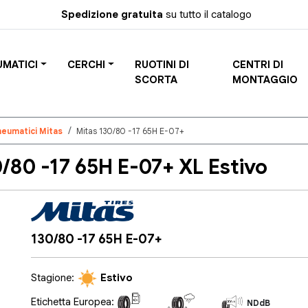
Spedizione gratuita
su tutto il catalogo
UMATICI
CERCHI
RUOTINI DI
CENTRI DI
SCORTA
MONTAGGIO
neumatici Mitas
Mitas 130/80 -17 65H E-07+
80 -17 65H E-07+ XL Estivo
130/80 -17 65H E-07+
Stagione:
Estivo
Etichetta Europea:
N/A
N/A
NDdB