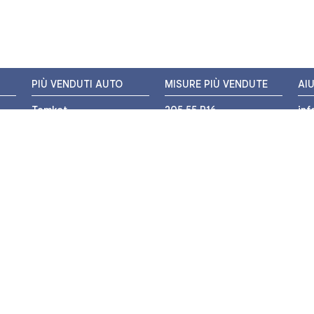
PIÙ VENDUTI AUTO
MISURE PIÙ VENDUTE
AI
Tomket
205 55 R16
in
Hankook
225 45 R17
+3
i
Bridgestone
195 55 R16
WH
Michelin
175 65 R14
Nexen
155 65 R13
o
205 45 R17
PIÙ VENDUTI MOTO
Pirelli
225 40 R18
o