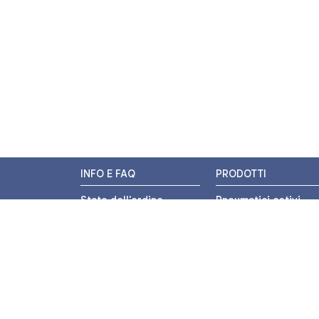
INFO E FAQ
PRODOTTI
Stato dell'ordine
Pneumatici estivi
Resi e Rimborsi
Pneumatici invernali
Promozioni
Pneumatici 4 stagion
Centri di Montaggio
Pneumatici auto