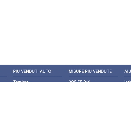
PIÙ VENDUTI AUTO
MISURE PIÙ VENDUTE
AI
Tomket
205 55 R16
in
Hankook
225 45 R17
+3
i
Bridgestone
195 55 R16
WH
Michelin
175 65 R14