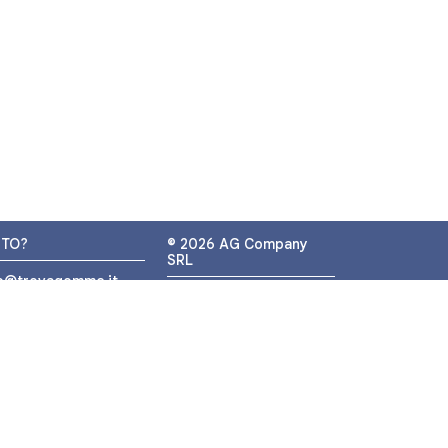
UTO?
© 2026 AG Company
SRL
fo@trovagomme.it
P.IVA: IT05320830655
9089820082
ATSAPP