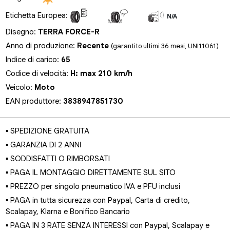
Etichetta Europea:
N/A
N/A
N/A
Disegno:
TERRA FORCE-R
Anno di produzione:
Recente
(garantito ultimi 36 mesi, UNI11061)
Indice di carico:
65
Codice di velocità:
H: max 210 km/h
Veicolo:
Moto
EAN produttore:
3838947851730
▪ SPEDIZIONE GRATUITA
▪ GARANZIA DI 2 ANNI
▪ SODDISFATTI O RIMBORSATI
▪ PAGA IL MONTAGGIO DIRETTAMENTE SUL SITO
▪ PREZZO per singolo pneumatico IVA e PFU inclusi
▪ PAGA in tutta sicurezza con Paypal, Carta di credito,
Scalapay, Klarna e Bonifico Bancario
▪ PAGA IN 3 RATE SENZA INTERESSI con Paypal, Scalapay e