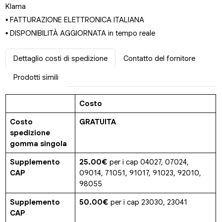
Klarna
▪ FATTURAZIONE ELETTRONICA ITALIANA
▪ DISPONIBILITÀ AGGIORNATA in tempo reale
Dettaglio costi di spedizione
Contatto del fornitore
Prodotti simili
Costo
Costo
GRATUITA
spedizione
gomma singola
Supplemento
25.00€
per i cap 04027, 07024,
CAP
09014, 71051, 91017, 91023, 92010,
98055
Supplemento
50.00€
per i cap 23030, 23041
CAP