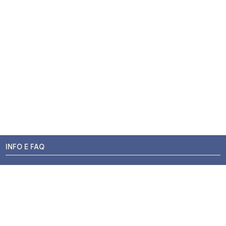
INFO E FAQ
Stato dell'ordine
Resi e Rimborsi
Promozioni