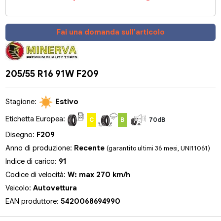
Fai una domanda sull'articolo
205/55 R16 91W F209
Stagione:
Estivo
Etichetta Europea:
C
B
70dB
Disegno:
F209
Anno di produzione:
Recente
(garantito ultimi 36 mesi, UNI11061)
Indice di carico:
91
Codice di velocità:
W: max 270 km/h
Veicolo:
Autovettura
EAN produttore:
5420068694990