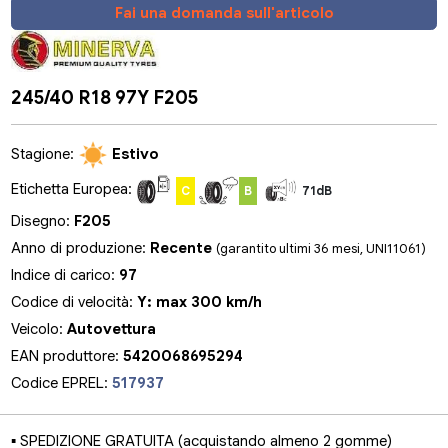
Fai una domanda sull'articolo
245/40 R18 97Y F205
Stagione:
Estivo
Etichetta Europea:
C
B
71dB
Disegno:
F205
Anno di produzione:
Recente
(garantito ultimi 36 mesi, UNI11061)
Indice di carico:
97
Codice di velocità:
Y: max 300 km/h
Veicolo:
Autovettura
EAN produttore:
5420068695294
Codice EPREL:
517937
▪ SPEDIZIONE GRATUITA (acquistando almeno 2 gomme)