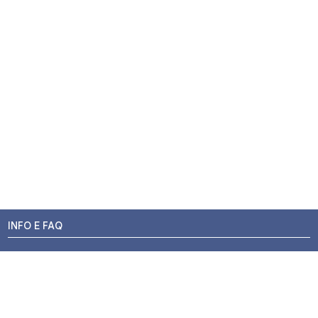
INFO E FAQ
Stato dell'ordine
Resi e Rimborsi