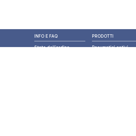
INFO E FAQ
PRODOTTI
Stato dell'ordine
Pneumatici estivi
Resi e Rimborsi
Pneumatici invernali
Promozioni
Pneumatici 4 stagion
Centri di Montaggio
Pneumatici auto
Chi siamo
Pneumatici moto
Contatti
Pneumatici trasport
leggero
Pagamenti
Pneumatici autocarr