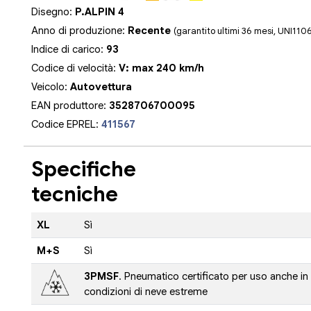
Disegno:
P.ALPIN 4
Anno di produzione:
Recente
(garantito ultimi 36 mesi, UNI110
Indice di carico:
93
Codice di velocità:
V: max 240 km/h
Veicolo:
Autovettura
EAN produttore:
3528706700095
Codice EPREL:
411567
Specifiche
tecniche
XL
Sì
M+S
Sì
3PMSF
. Pneumatico certificato per uso anche in
condizioni di neve estreme