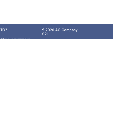
UTO?
© 2026 AG Company
SRL
fo@trovagomme.it
P.IVA: IT05320830655
9089820082
ATSAPP