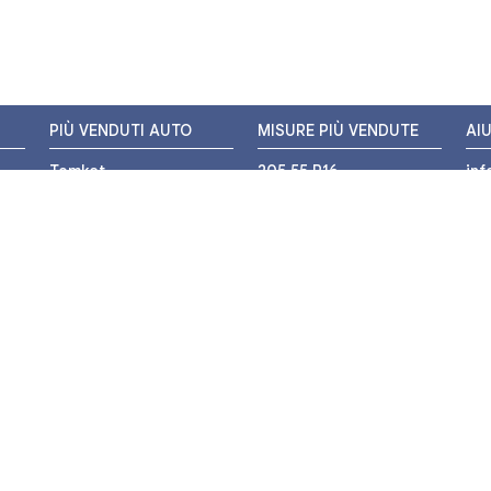
PIÙ VENDUTI AUTO
MISURE PIÙ VENDUTE
AI
Tomket
205 55 R16
in
Hankook
225 45 R17
+3
i
Bridgestone
195 55 R16
WH
Michelin
175 65 R14
Nexen
155 65 R13
o
205 45 R17
PIÙ VENDUTI MOTO
Pirelli
225 40 R18
o
Michelin