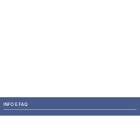
INFO E FAQ
Stato dell'ordine
Resi e Rimborsi