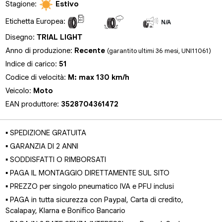
Stagione:
Estivo
Etichetta Europea:
N/A
N/A
N/A
Disegno:
TRIAL LIGHT
Anno di produzione:
Recente
(garantito ultimi 36 mesi, UNI11061)
Indice di carico:
51
Codice di velocità:
M: max 130 km/h
Veicolo:
Moto
EAN produttore:
3528704361472
▪ SPEDIZIONE GRATUITA
▪ GARANZIA DI 2 ANNI
▪ SODDISFATTI O RIMBORSATI
▪ PAGA IL MONTAGGIO DIRETTAMENTE SUL SITO
▪ PREZZO per singolo pneumatico IVA e PFU inclusi
▪ PAGA in tutta sicurezza con Paypal, Carta di credito,
Scalapay, Klarna e Bonifico Bancario