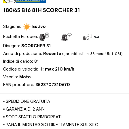
180/65 B16 81H SCORCHER 31
Stagione:
Estivo
Etichetta Europea:
N/A
N/A
N/A
Disegno:
SCORCHER 31
Anno di produzione:
Recente
(garantito ultimi 36 mesi, UNI11061)
Indice di carico:
81
Codice di velocità:
H: max 210 km/h
Veicolo:
Moto
EAN produttore:
3528707810670
▪ SPEDIZIONE GRATUITA
▪ GARANZIA DI 2 ANNI
▪ SODDISFATTI O RIMBORSATI
▪ PAGA IL MONTAGGIO DIRETTAMENTE SUL SITO