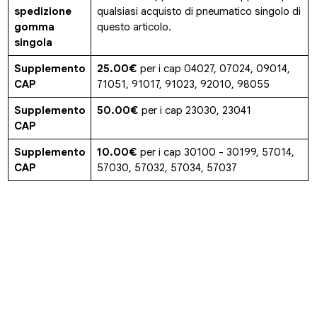
spedizione
qualsiasi acquisto di pneumatico singolo di
gomma
questo articolo.
singola
Supplemento
25.00€
per i cap 04027, 07024, 09014,
CAP
71051, 91017, 91023, 92010, 98055
Supplemento
50.00€
per i cap 23030, 23041
CAP
Supplemento
10.00€
per i cap 30100 - 30199, 57014,
CAP
57030, 57032, 57034, 57037