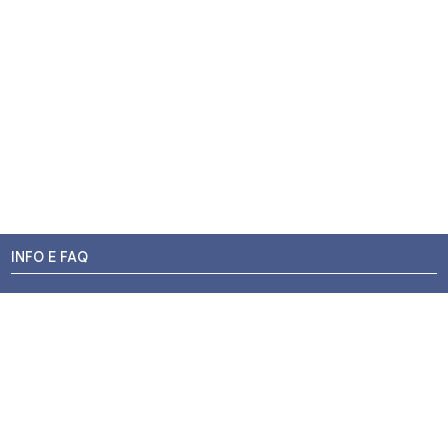
INFO E FAQ
Stato dell'ordine
Resi e Rimborsi
Promozioni
Centri di Montaggio