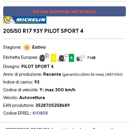
Fai una domanda sull'articolo
205/50 R17 93Y PILOT SPORT 4
Stagione:
Estivo
Etichetta Europea:
C
A
71dB
Disegno:
PILOT SPORT 4
Anno di produzione:
Recente
(garantito ultimi 36 mesi, UNI11061)
Indice di carico:
93
Codice di velocità:
Y: max 300 km/h
Veicolo:
Autovettura
EAN produttore:
3528705258689
Codice EPREL:
410858