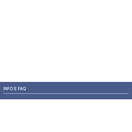
INFO E FAQ
Stato dell'ordine
Resi e Rimborsi
Promozioni