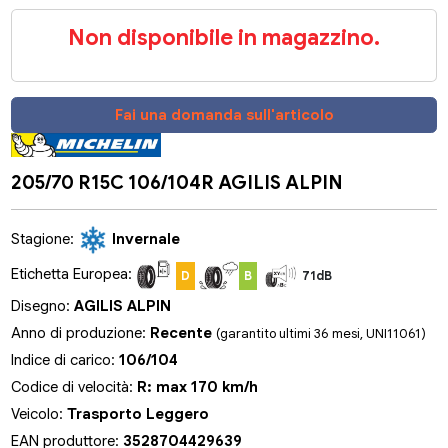
Non disponibile in magazzino.
Fai una domanda sull'articolo
205/70 R15C 106/104R AGILIS ALPIN
Stagione:
Invernale
Etichetta Europea:
D
B
71dB
Disegno:
AGILIS ALPIN
Anno di produzione:
Recente
(garantito ultimi 36 mesi, UNI11061)
Indice di carico:
106/104
Codice di velocità:
R: max 170 km/h
Veicolo:
Trasporto Leggero
EAN produttore:
3528704429639