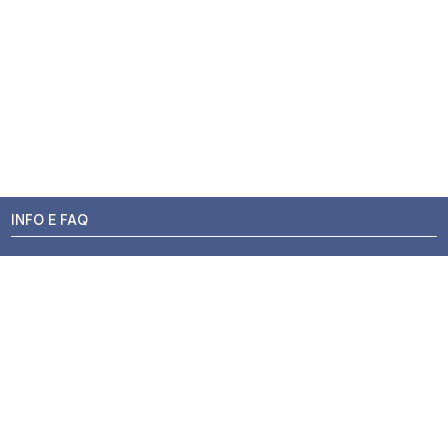
INFO E FAQ
Stato dell'ordine
Resi e Rimborsi
Promozioni
Centri di Montaggio