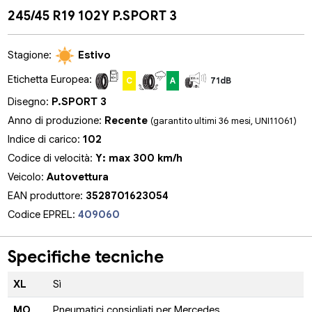
245/45 R19 102Y P.SPORT 3
Stagione:
Estivo
Etichetta Europea:
C
A
71dB
Disegno:
P.SPORT 3
Anno di produzione:
Recente
(garantito ultimi 36 mesi, UNI11061)
Indice di carico:
102
Codice di velocità:
Y: max 300 km/h
Veicolo:
Autovettura
EAN produttore:
3528701623054
Codice EPREL:
409060
Specifiche tecniche
XL
Sì
MO
Pneumatici consigliati per Mercedes