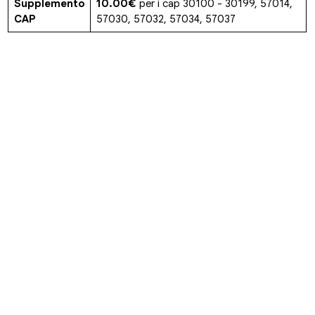
Supplemento
10.00€
per i cap 30100 - 30199, 57014,
CAP
57030, 57032, 57034, 57037