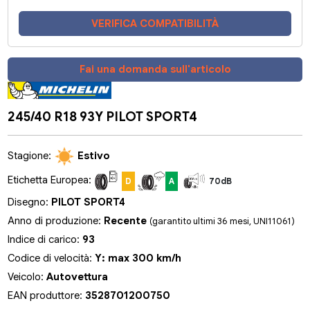
VERIFICA COMPATIBILITÀ
Fai una domanda sull'articolo
245/40 R18 93Y PILOT SPORT4
Stagione:
Estivo
Etichetta Europea:
D
A
70dB
Disegno:
PILOT SPORT4
Anno di produzione:
Recente
(garantito ultimi 36 mesi, UNI11061)
Indice di carico:
93
Codice di velocità:
Y: max 300 km/h
Veicolo:
Autovettura
EAN produttore:
3528701200750