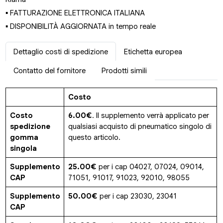
▪ FATTURAZIONE ELETTRONICA ITALIANA
▪ DISPONIBILITÀ AGGIORNATA in tempo reale
Dettaglio costi di spedizione
Etichetta europea
Contatto del fornitore
Prodotti simili
Costo
Costo
6.00€
. Il supplemento verrà applicato per
spedizione
qualsiasi acquisto di pneumatico singolo di
gomma
questo articolo.
singola
Supplemento
25.00€
per i cap 04027, 07024, 09014,
CAP
71051, 91017, 91023, 92010, 98055
Supplemento
50.00€
per i cap 23030, 23041
CAP